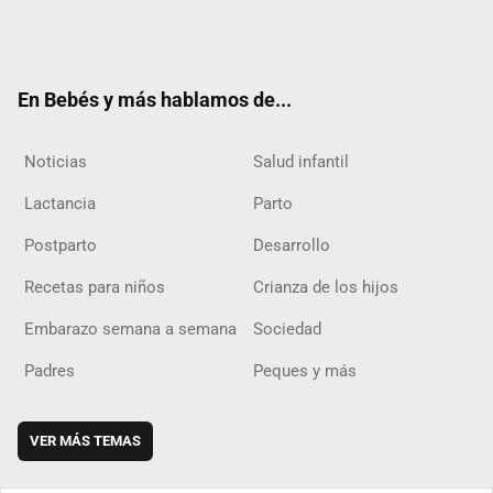
Twit
Fac
Yout
Inst
RSS
Flip
ter
ebo
ube
agra
boar
ok
m
d
En Bebés y más hablamos de...
Noticias
Salud infantil
Lactancia
Parto
Postparto
Desarrollo
Recetas para niños
Crianza de los hijos
Embarazo semana a semana
Sociedad
Padres
Peques y más
VER MÁS TEMAS