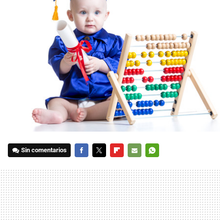
Sin comentarios
FACEBOOK
TWITTER
FLIPBOARD
E-
WHATSAPP
MAIL