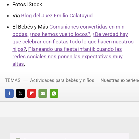
Fotos iStock
Vía
Blog del Juez Emilio Calatayud
El Bebés y Más
Comuniones convertidas en mini
bodas, ¿nos hemos vuelto locos?
,
¿De verdad hay
que celebrar con fiestas todo lo que hacen nuestros
hijos?
,
Planeando una fiesta infantil: cuando las
redes sociales nos ponen las expectativas muy
altas
,
TEMAS
Actividades para bebés y niños
Nuestras experien
FACEBOOK
TWITTER
FLIPBOARD
E-
WHATSAPP
MAIL