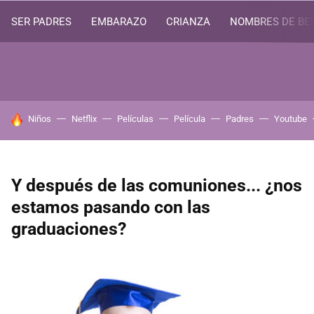
SER PADRES
EMBARAZO
CRIANZA
NOMBRES DE BE
HOY SE HABLA DE
Niños
Netflix
Películas
Película
Padres
Youtube
Y después de las comuniones... ¿nos
estamos pasando con las
graduaciones?