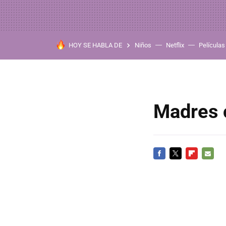
HOY SE HABLA DE
Niños
Netflix
Películas
Madres c
FACEBOOK
TWITTER
FLIPBOARD
E-
MAIL