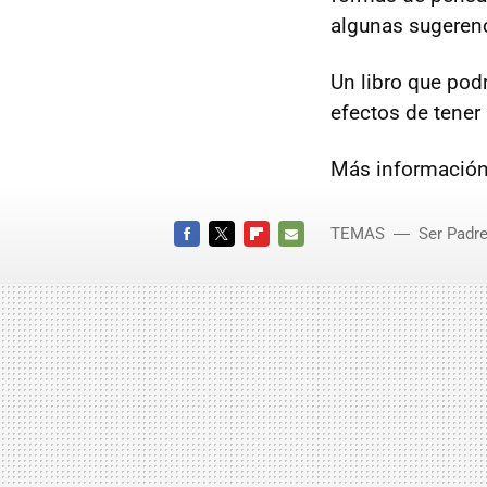
algunas sugerenc
Un libro que podr
efectos de tener
Más información
TEMAS
Ser Padr
Madre
FACEBOOK
TWITTER
FLIPBOARD
E-
MAIL