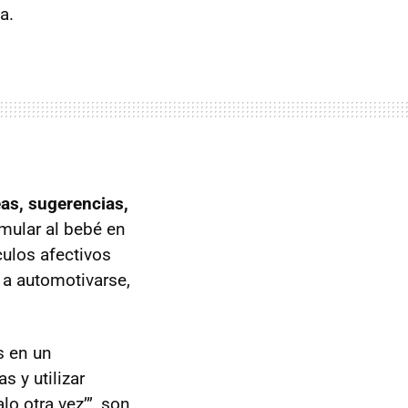
a.
eas, sugerencias,
imular al bebé en
culos afectivos
 a automotivarse,
s en un
s y utilizar
o otra vez’”, son