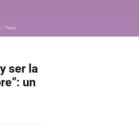
Truco
y ser la
re”: un