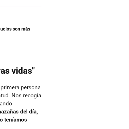
buelos son más
as vidas"
a primera persona
ntud. Nos recogía
uando
hazañas del día,
do teníamos