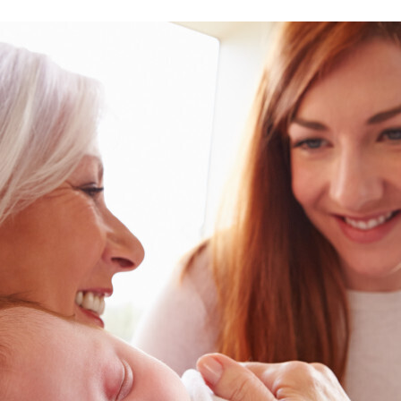
FACEBOOK
TWITTER
FLIPBOARD
E-
MAIL