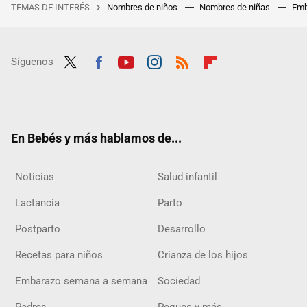
TEMAS DE INTERÉS
Nombres de niños
Nombres de niñas
Emb
Síguenos
Twit
Fac
Yout
Inst
RSS
Flip
ter
ebo
ube
agra
boar
ok
m
d
En Bebés y más hablamos de...
Noticias
Salud infantil
Lactancia
Parto
Postparto
Desarrollo
Recetas para niños
Crianza de los hijos
Embarazo semana a semana
Sociedad
Padres
Peques y más