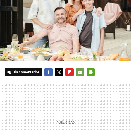
Sin comentarios
FACEBOOK
TWITTER
FLIPBOARD
E-
WHATSAPP
MAIL