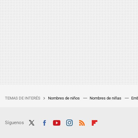
TEMAS DE INTERÉS
Nombres de niños
Nombres de niñas
Emb
Síguenos
Twit
Fac
Yout
Inst
RSS
Flip