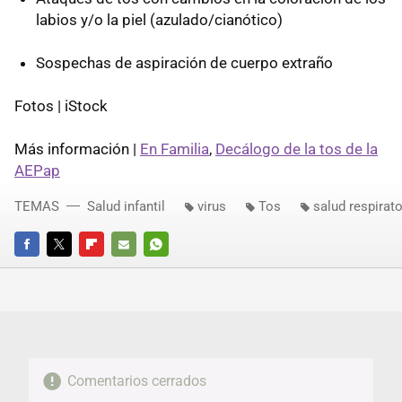
labios y/o la piel (azulado/cianótico)
Sospechas de aspiración de cuerpo extraño
Fotos | iStock
Más información |
En Familia
,
Decálogo de la tos de la
AEPap
TEMAS
Salud infantil
virus
Tos
salud respirato
FACEBOOK
TWITTER
FLIPBOARD
E-
WHATSAPP
MAIL
Comentarios cerrados