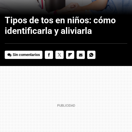
Tipos de tos en niños: cómo
identificarla y aliviarla
Sin comentarios
FACEBOOK
TWITTER
FLIPBOARD
E-
WHATSAPP
MAIL