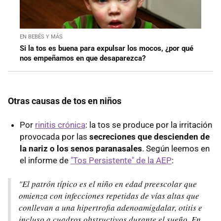
EN BEBÉS Y MÁS
Si la tos es buena para expulsar los mocos, ¿por qué
nos empeñamos en que desaparezca?
Otras causas de tos en niños
Por
rinitis crónica
: la tos se produce por la irritación
provocada por las
secreciones que descienden de
la nariz o los senos paranasales
. Según leemos en
el informe de
"Tos Persistente" de la AEP
:
"El patrón típico es el niño en edad preescolar que
omienza con infecciones repetidas de vías altas que
conllevan a una hipertrofia adenoamigdalar, otitis e
incluso a cuadros obstructivos durante el sueño. En