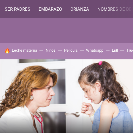
SER PADRES
EMBARAZO
CRIANZA
NOMBRES DE BE
HOY SE HABLA DE
Leche materna
Niños
Película
Whatsapp
Lidl
Tru