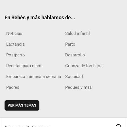
ter
ebo
ube
agra
boar
ok
m
d
En Bebés y más hablamos de...
Noticias
Salud infantil
Lactancia
Parto
Postparto
Desarrollo
Recetas para niños
Crianza de los hijos
Embarazo semana a semana
Sociedad
Padres
Peques y más
VER MÁS TEMAS