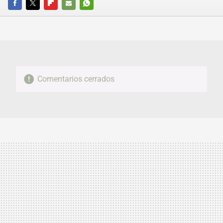
FACEBOOK
TWITTER
FLIPBOARD
E-
WHATSAPP
MAIL
Comentarios cerrados