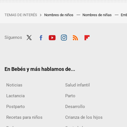
TEMAS DE INTERÉS
Nombres de niños
Nombres de niñas
Emb
Síguenos
Twit
Fac
Yout
Inst
RSS
Flip
ter
ebo
ube
agra
boar
ok
m
d
En Bebés y más hablamos de...
Noticias
Salud infantil
Lactancia
Parto
Postparto
Desarrollo
Recetas para niños
Crianza de los hijos