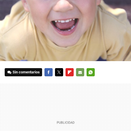
Sin comentarios
FACEBOOK
TWITTER
FLIPBOARD
E-
WHATSAPP
MAIL