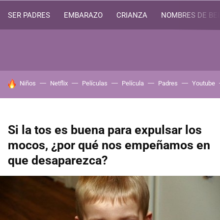
SER PADRES
EMBARAZO
CRIANZA
NOMBRES DE BE
HOY SE HABLA DE
Niños
Netflix
Películas
Película
Padres
Youtube
Si la tos es buena para expulsar los
mocos, ¿por qué nos empeñamos en
que desaparezca?