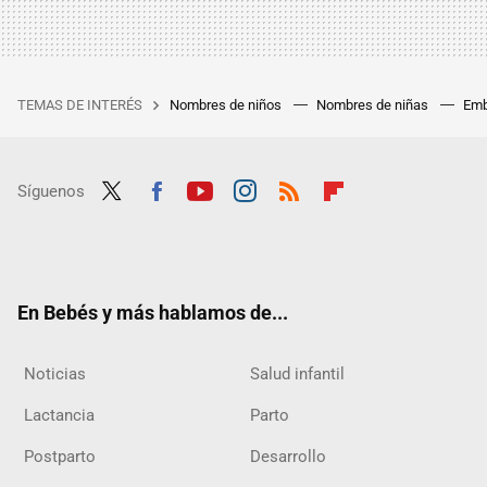
TEMAS DE INTERÉS
Nombres de niños
Nombres de niñas
Emb
Síguenos
Twit
Fac
Yout
Inst
RSS
Flip
ter
ebo
ube
agra
boar
ok
m
d
En Bebés y más hablamos de...
Noticias
Salud infantil
Lactancia
Parto
Postparto
Desarrollo