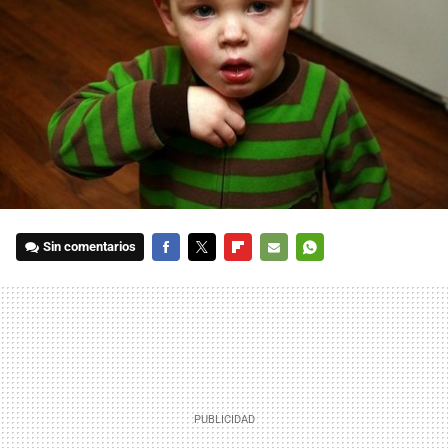
Sin comentarios
FACEBOOK
TWITTER
FLIPBOARD
E-
WHATSAPP
MAIL