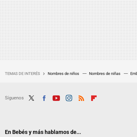
TEMAS DE INTERÉS
Nombres de niños
Nombres de niñas
Emb
Síguenos
Twit
Fac
Yout
Inst
RSS
Flip
ter
ebo
ube
agra
boar
ok
m
d
En Bebés y más hablamos de...