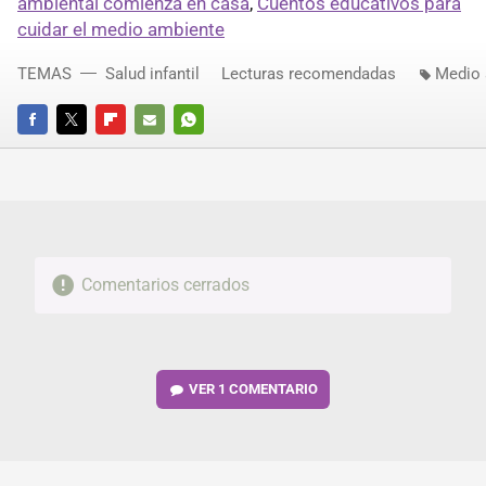
ambiental comienza en casa
,
Cuentos educativos para
cuidar el medio ambiente
TEMAS
Salud infantil
Lecturas recomendadas
Medio 
FACEBOOK
TWITTER
FLIPBOARD
E-
WHATSAPP
MAIL
Comentarios cerrados
VER
1 COMENTARIO