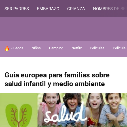
SER PADRES
EMBARAZO
CRIANZA
NOMBRES DE BE
HOY SE HABLA DE
Juegos
Niños
Camping
Netflix
Películas
Película
Guía europea para familias sobre
salud infantil y medio ambiente