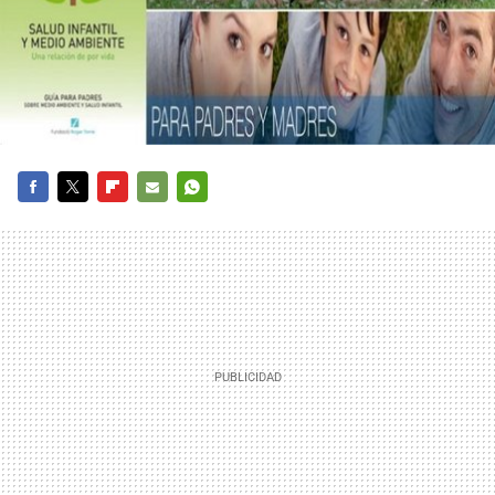
FACEBOOK
TWITTER
FLIPBOARD
E-
WHATSAPP
MAIL