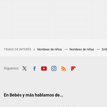
TEMAS DE INTERÉS
Nombres de niños
Nombres de niñas
Emb
Síguenos
Twit
Fac
Yout
Inst
RSS
Flip
ter
ebo
ube
agra
boar
ok
m
d
En Bebés y más hablamos de...