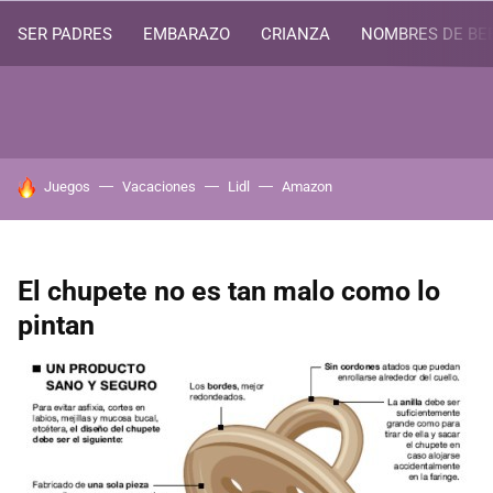
SER PADRES
EMBARAZO
CRIANZA
NOMBRES DE BE
HOY SE HABLA DE
Juegos
Vacaciones
Lidl
Amazon
El chupete no es tan malo como lo
pintan