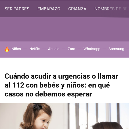
SER PADRES
EMBARAZO
CRIANZA
NOMBRES DE BE
HOY SE HABLA DE
Niños
Netflix
Abuelo
Zara
Whatsapp
Samsung
Cuándo acudir a urgencias o llamar
al 112 con bebés y niños: en qué
casos no debemos esperar