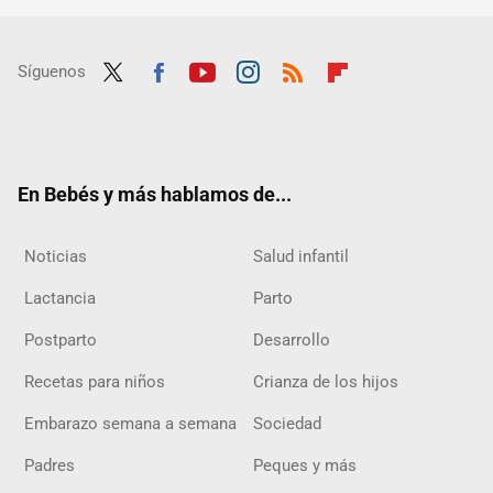
Síguenos
Twit
Fac
Yout
Inst
RSS
Flip
ter
ebo
ube
agra
boar
ok
m
d
En Bebés y más hablamos de...
Noticias
Salud infantil
Lactancia
Parto
Postparto
Desarrollo
Recetas para niños
Crianza de los hijos
Embarazo semana a semana
Sociedad
Padres
Peques y más