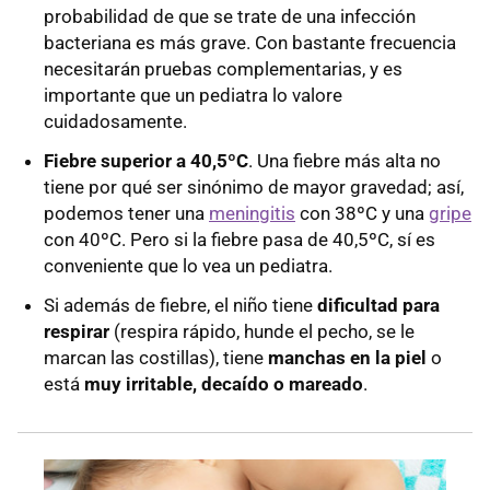
probabilidad de que se trate de una infección
bacteriana es más grave. Con bastante frecuencia
necesitarán pruebas complementarias, y es
importante que un pediatra lo valore
cuidadosamente.
Fiebre superior a 40,5ºC
. Una fiebre más alta no
tiene por qué ser sinónimo de mayor gravedad; así,
podemos tener una
meningitis
con 38ºC y una
gripe
con 40ºC. Pero si la fiebre pasa de 40,5ºC, sí es
conveniente que lo vea un pediatra.
Si además de fiebre, el niño tiene
dificultad para
respirar
(respira rápido, hunde el pecho, se le
marcan las costillas), tiene
manchas en la piel
o
está
muy irritable, decaído o mareado
.