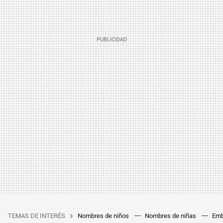
TEMAS DE INTERÉS
Nombres de niños
Nombres de niñas
Emb