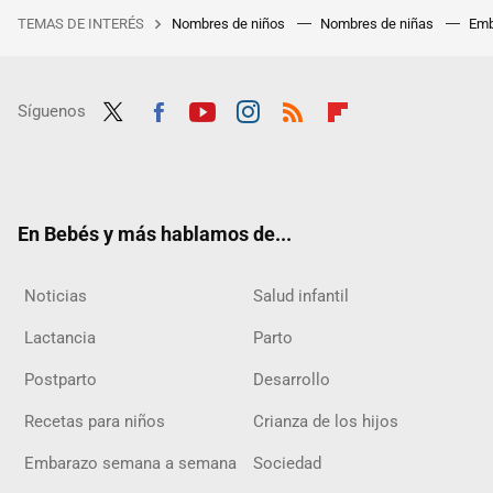
TEMAS DE INTERÉS
Nombres de niños
Nombres de niñas
Emb
Síguenos
Twit
Fac
Yout
Inst
RSS
Flip
ter
ebo
ube
agra
boar
ok
m
d
En Bebés y más hablamos de...
Noticias
Salud infantil
Lactancia
Parto
Postparto
Desarrollo
Recetas para niños
Crianza de los hijos
Embarazo semana a semana
Sociedad