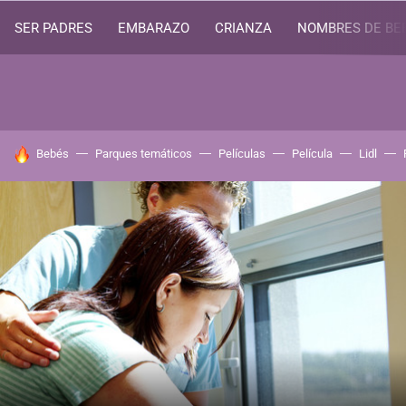
SER PADRES
EMBARAZO
CRIANZA
NOMBRES DE BE
HOY SE HABLA DE
Bebés
Parques temáticos
Películas
Película
Lidl