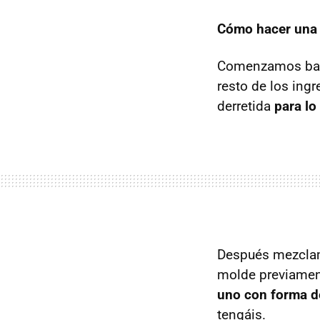
Cómo hacer una t
Comenzamos bati
resto de los ing
derretida
para lo
Después mezclam
molde previament
uno con forma d
tengáis.