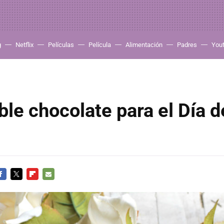
g
Netflix
Películas
Película
Alimentación
Padres
You
ble chocolate para el Día d
ACEBOOK
TWITTER
FLIPBOARD
E-
MAIL