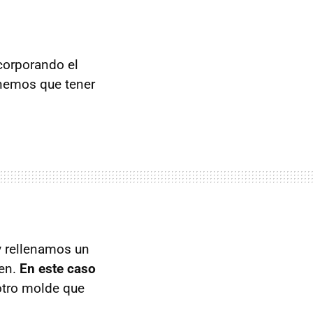
corporando el
enemos que tener
 rellenamos un
ien.
En este caso
otro molde que