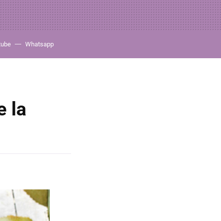
tube
Whatsapp
e la