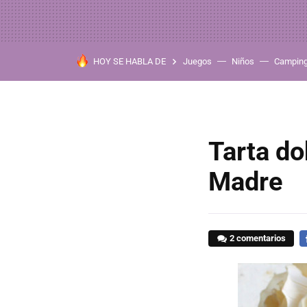
HOY SE HABLA DE
Juegos
Niños
Campin
Tarta do
Madre
2 comentarios
F