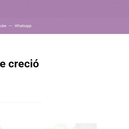
tube
Whatsapp
e creció