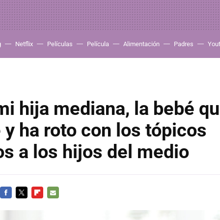
g
Netflix
Películas
Película
Alimentación
Padres
You
mi hija mediana, la bebé qu
 y ha roto con los tópicos
s a los hijos del medio
FACEBOOK
TWITTER
FLIPBOARD
E-
MAIL