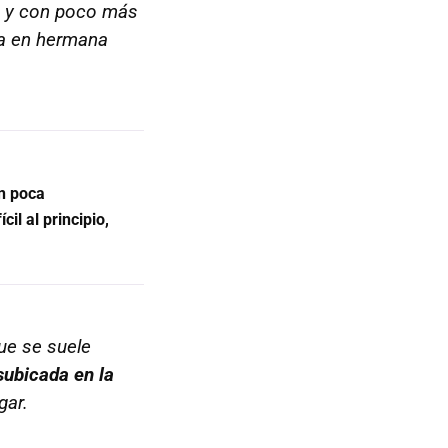
, y con poco más
ía en hermana
on poca
cil al principio,
que se suele
subicada en la
gar.