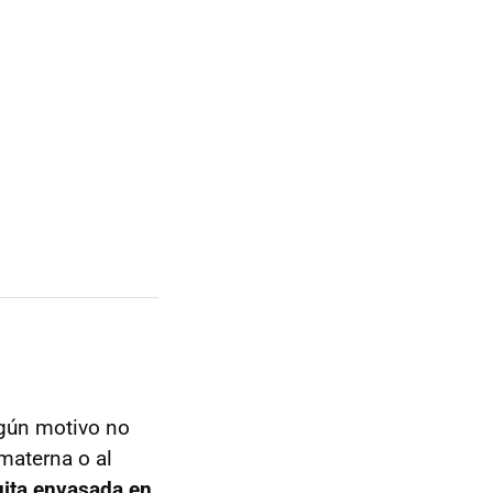
lgún motivo no
materna o al
uita envasada en