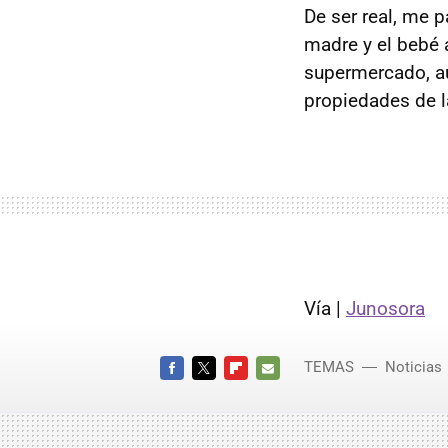
De ser real, me p
madre y el bebé
supermercado, aú
propiedades de la
Vía |
Junosora
TEMAS
Noticias
FACEBOOK
TWITTER
FLIPBOARD
E-
MAIL