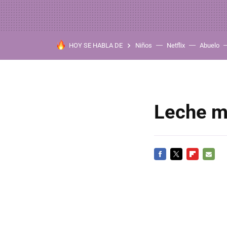
HOY SE HABLA DE
Niños
Netflix
Abuelo
Leche ma
FACEBOOK
TWITTER
FLIPBOARD
E-
MAIL