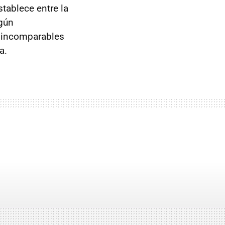
stablece entre la
gún
s incomparables
a.