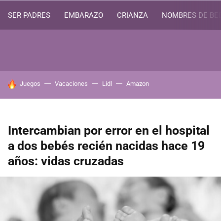
SER PADRES
EMBARAZO
CRIANZA
NOMBRES DE BE
HOY SE HABLA DE
Juegos
Vacaciones
Lidl
Amazon
Intercambian por error en el hospital
a dos bebés recién nacidas hace 19
años: vidas cruzadas