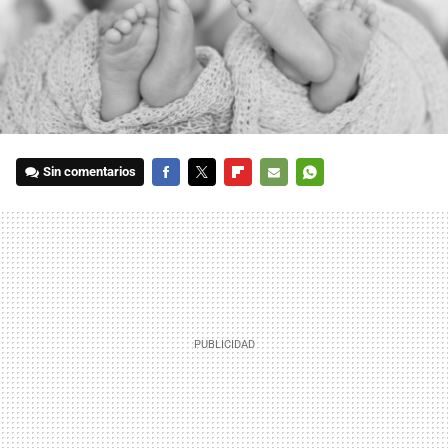
Sin comentarios
FACEBOOK
TWITTER
FLIPBOARD
E-
WHATSAPP
MAIL