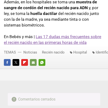
Además, en los hospitales se toma una
muestra de
sangre de cordón del recién nacido para ADN
y, por
ley, se toma la
huella dactilar
del recién nacido junto
con la de la madre, ya sea mediante tinta o con
sistemas biométricos.
En Bebés y más |
Las 17 dudas más frecuentes sobre
el recién nacido en las primeras horas de vida
TEMAS
Noticias
Recién nacido
Hospital
Identif
FACEBOOK
TWITTER
FLIPBOARD
E-
WHATSAPP
MAIL
Comentarios cerrados