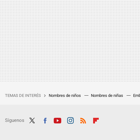
TEMAS DE INTERÉS
Nombres de niños
Nombres de niñas
Emb
Síguenos
Twit
Fac
Yout
Inst
RSS
Flip
ter
ebo
ube
agra
boar