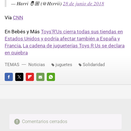
— Harri 🤴🏼 (@Hxrrii)
28 de junio de 2018
Vía
CNN
En Bebés y Más
Toys'R'Us cierra todas sus tiendas en
Estados Unidos y podría afectar también a España y
Francia
,
La cadena de jugueterías Toys R Us se declara
en quiebra
TEMAS
Noticias
juguetes
Solidaridad
FACEBOOK
TWITTER
FLIPBOARD
E-
WHATSAPP
MAIL
Comentarios cerrados