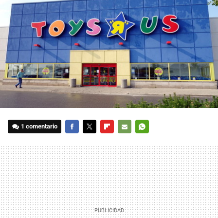
1 comentario
FACEBOOK
TWITTER
FLIPBOARD
E-
WHATSAPP
MAIL