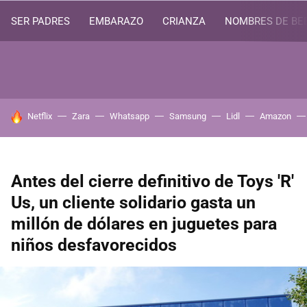
SER PADRES
EMBARAZO
CRIANZA
NOMBRES DE BE
HOY SE HABLA DE
Netflix
Zara
Whatsapp
Samsung
Lidl
Amazon
Antes del cierre definitivo de Toys 'R'
Us, un cliente solidario gasta un
millón de dólares en juguetes para
niños desfavorecidos