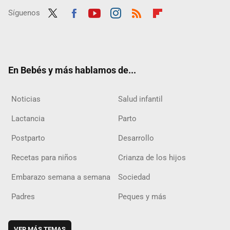
Síguenos
Twit
Fac
Yout
Inst
RSS
Flip
ter
ebo
ube
agra
boar
ok
m
d
En Bebés y más hablamos de...
Noticias
Salud infantil
Lactancia
Parto
Postparto
Desarrollo
Recetas para niños
Crianza de los hijos
Embarazo semana a semana
Sociedad
Padres
Peques y más
VER MÁS TEMAS