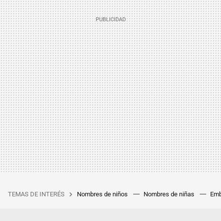
TEMAS DE INTERÉS
Nombres de niños
Nombres de niñas
Emb