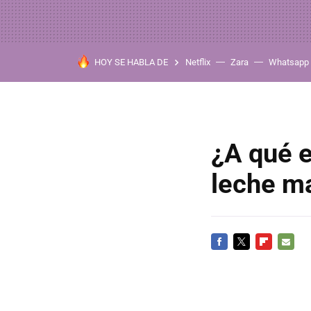
HOY SE HABLA DE
Netflix
Zara
Whatsapp
¿A qué 
leche m
FACEBOOK
TWITTER
FLIPBOARD
E-
MAIL