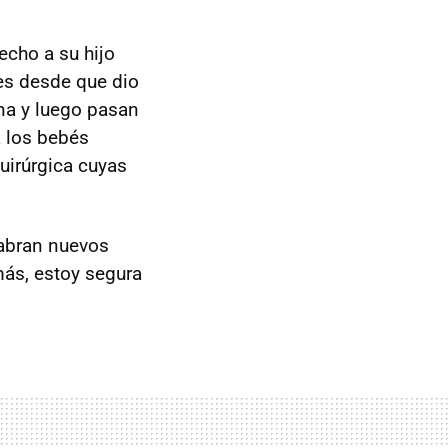
echo a su hijo
es desde que dio
ena y luego pasan
a los bebés
uirúrgica cuyas
 abran nuevos
más, estoy segura
.