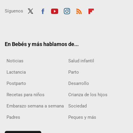
Síguenos
Twit
Fac
Yout
Inst
RSS
Flip
ter
ebo
ube
agra
boar
ok
m
d
En Bebés y más hablamos de...
Noticias
Salud infantil
Lactancia
Parto
Postparto
Desarrollo
Recetas para niños
Crianza de los hijos
Embarazo semana a semana
Sociedad
Padres
Peques y más