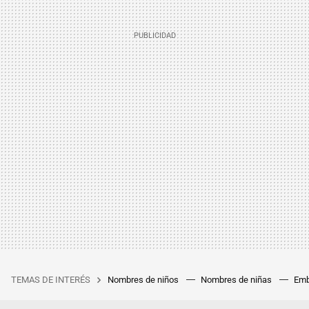
TEMAS DE INTERÉS
Nombres de niños
Nombres de niñas
Emb