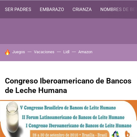
SER PADRES
EMBARAZO
CRIANZA
NOMBRES DE BE
HOY SE HABLA DE
Juegos
Vacaciones
Lidl
Amazon
Congreso Iberoamericano de Bancos
de Leche Humana