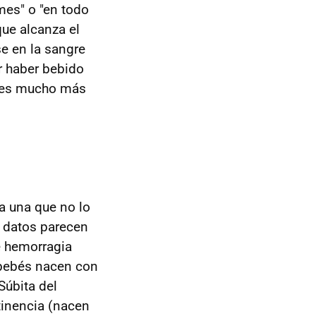
 mes" o "en todo
ue alcanza el
se en la sangre
r haber bebido
e es mucho más
a una que no lo
 datos parecen
e hemorragia
 bebés nacen con
Súbita del
tinencia (nacen