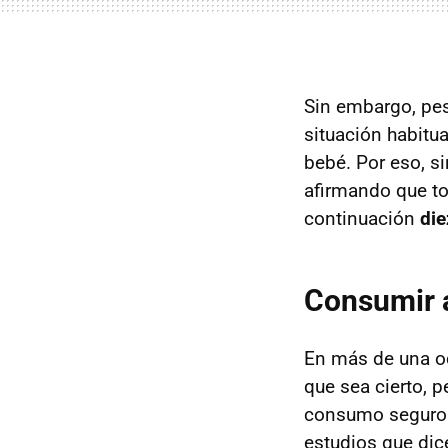
Sin embargo, pe
situación habitu
bebé. Por eso, s
afirmando que t
continuación
die
Consumir 
En más de una oc
que sea cierto, p
consumo seguro y
estudios que di