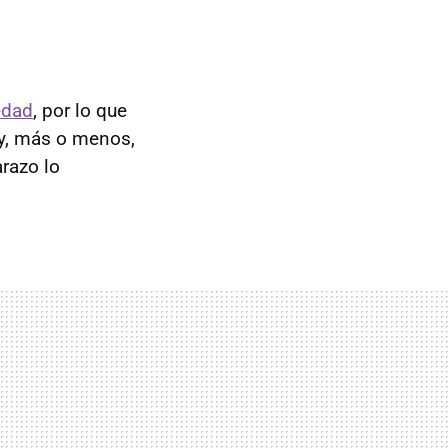
edad
, por lo que
 y, más o menos,
razo lo