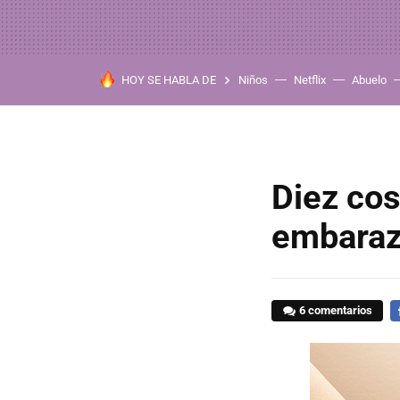
HOY SE HABLA DE
Niños
Netflix
Abuelo
Diez cos
embara
6 comentarios
F