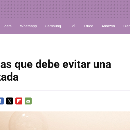
Zara
Whatsapp
Samsung
Lidl
Truco
Amazon
Cie
as que debe evitar una
zada
ACEBOOK
TWITTER
FLIPBOARD
E-
MAIL