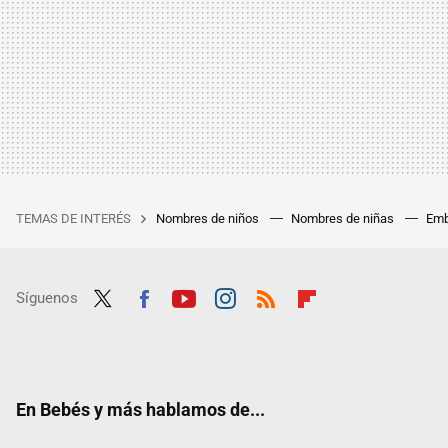
TEMAS DE INTERÉS
Nombres de niños
Nombres de niñas
Emb
Síguenos
Twit
Fac
Yout
Inst
RSS
Flip
ter
ebo
ube
agra
boar
ok
m
d
En Bebés y más hablamos de...