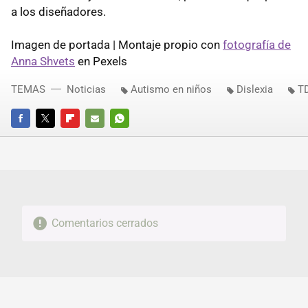
a los diseñadores.
Imagen de portada | Montaje propio con
fotografía de
Anna Shvets
en Pexels
TEMAS
Noticias
Autismo en niños
Dislexia
T
FACEBOOK
TWITTER
FLIPBOARD
E-
WHATSAPP
MAIL
Comentarios cerrados