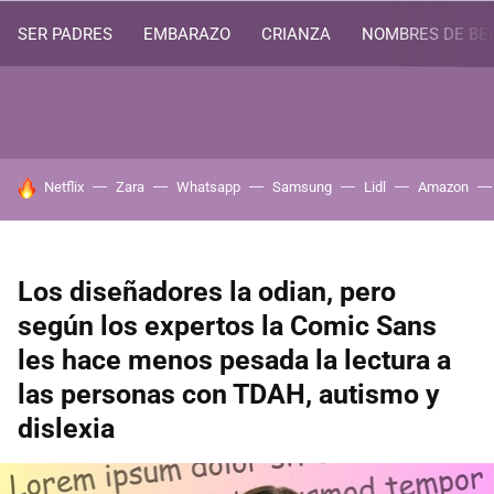
SER PADRES
EMBARAZO
CRIANZA
NOMBRES DE BE
HOY SE HABLA DE
Netflix
Zara
Whatsapp
Samsung
Lidl
Amazon
Los diseñadores la odian, pero
según los expertos la Comic Sans
les hace menos pesada la lectura a
las personas con TDAH, autismo y
dislexia