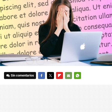
Sin comentarios
FACEBOOK
TWITTER
FLIPBOARD
E-
WHATSAPP
MAIL