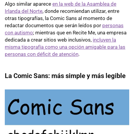
Algo similar aparece
en la web de la Asamblea de
Irlanda del Norte
, donde recomiendan utilizar, entre
otras tipografías, la Comic Sans al momento de
redactar documentos que serán leídos por
personas
con autismo
; mientras que en Recite Me, una empresa
dedicada a crear sitios web inclusivos,
incluyen la
misma tipografía como una opción amigable para las
personas con déficit de atención
.
La Comic Sans: más simple y más legible