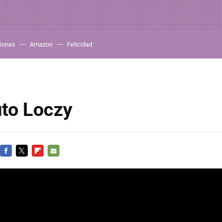
iones
Amazon
Felicidad
tuto Loczy
FACEBOOK
TWITTER
FLIPBOARD
E-
MAIL