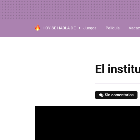
HOY SE HABLA DE
Juegos
Película
Vacac
El insti
Sin comentarios