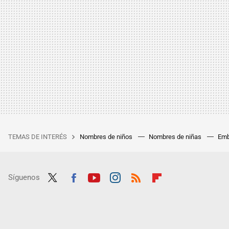
TEMAS DE INTERÉS
Nombres de niños
Nombres de niñas
Emb
Síguenos
Twit
Fac
Yout
Inst
RSS
Flip
ter
ebo
ube
agra
boar
ok
m
d