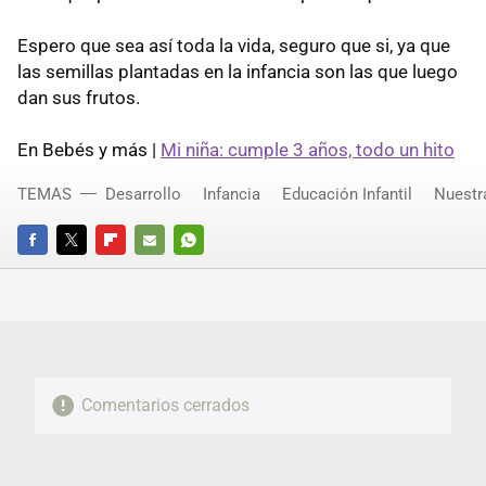
Espero que sea así toda la vida, seguro que si, ya que
las semillas plantadas en la infancia son las que luego
dan sus frutos.
En Bebés y más |
Mi niña: cumple 3 años, todo un hito
TEMAS
Desarrollo
Infancia
Educación Infantil
Nuestr
FACEBOOK
TWITTER
FLIPBOARD
E-
WHATSAPP
MAIL
Comentarios cerrados