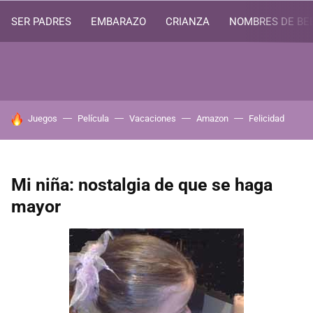
SER PADRES
EMBARAZO
CRIANZA
NOMBRES DE BE
HOY SE HABLA DE
Juegos
Película
Vacaciones
Amazon
Felicidad
Mi niña: nostalgia de que se haga
mayor