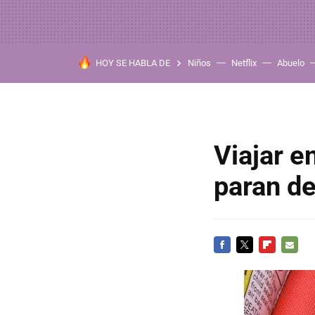
HOY SE HABLA DE
Niños
Netflix
Abuelo
Viajar e
paran de
FACEBOOK
TWITTER
FLIPBOARD
E-
MAIL