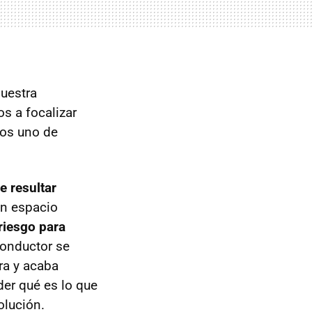
uestra
s a focalizar
mos uno de
e resultar
un espacio
riesgo para
conductor se
era y acaba
der qué es lo que
olución.