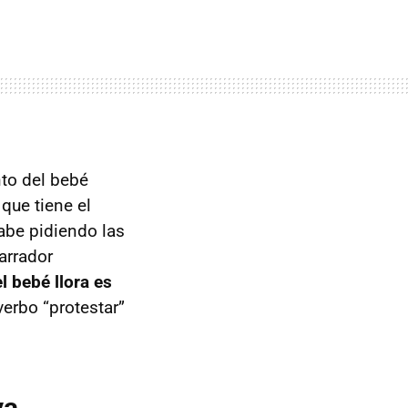
nto del bebé
que tiene el
abe pidiendo las
garrador
l bebé llora es
 verbo “protestar”
va