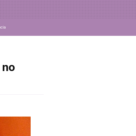
ncia
 no