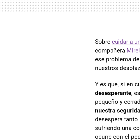
Sobre
cuidar a u
compañera
Mire
ese problema den
nuestros despla
Y es que, si en c
desesperante
, e
pequeño y cerra
nuestra segurid
desespera tanto p
sufriendo una co
ocurre con el peq