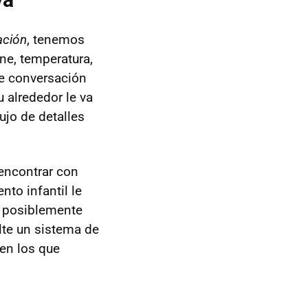
ación
, tenemos
ene, temperatura,
e conversación
 alrededor le va
jo de detalles
encontrar con
ento infantil le
y posiblemente
ulte un sistema de
en los que