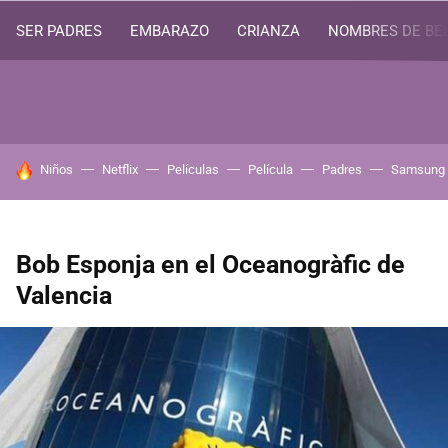
SER PADRES
EMBARAZO
CRIANZA
NOMBRES DE BE
HOY SE HABLA DE
Niños
Netflix
Películas
Película
Padres
Samsung
Bob Esponja en el Oceanogràfic de
Valencia