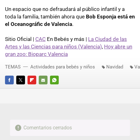
Un espacio que no defraudará al público infantil y a
toda la familia, también ahora que
Bob Esponja está en
el Oceanográfic de Valencia
.
Sitio Oficial |
CAC
En Bebés y más |
La Ciudad de las
Artes y las Ciencias para niños (Valencia)
,
Hoy abre un
gran zoo: Bioparc Valencia
TEMAS
Actividades para bebés y niños
Navidad
Va
FACEBOOK
TWITTER
FLIPBOARD
E-
WHATSAPP
MAIL
Comentarios cerrados