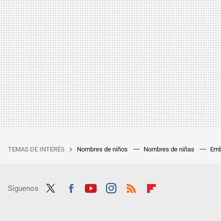
TEMAS DE INTERÉS
Nombres de niños
Nombres de niñas
Emb
Síguenos
Twit
Fac
Yout
Inst
RSS
Flip
ter
ebo
ube
agra
boar