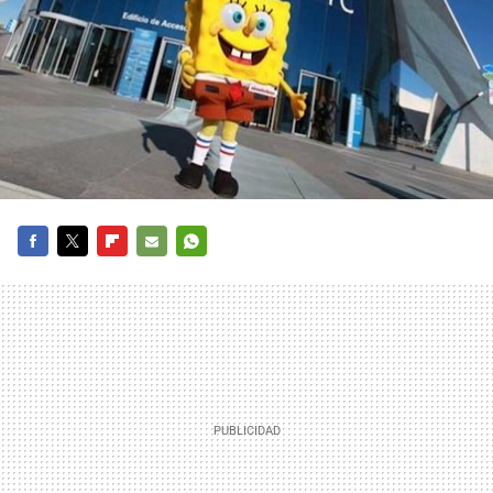
FACEBOOK
TWITTER
FLIPBOARD
E-
WHATSAPP
MAIL