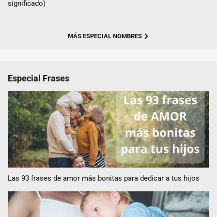
significado)
MÁS ESPECIAL NOMBRES
Especial Frases
Las 93 frases de amor más bonitas para dedicar a tus hijos