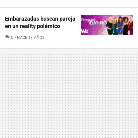
Embarazadas buscan pareja
en un reality polémico
COMENTARIOS
0
HACE 13 AÑOS