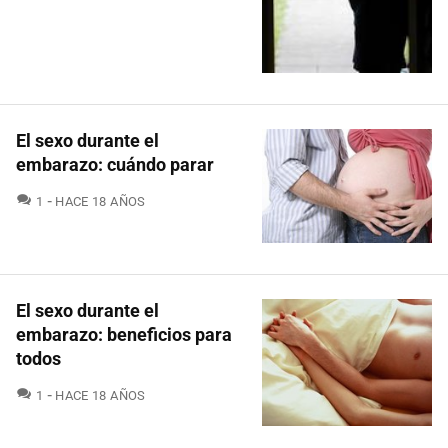
El sexo durante el
embarazo: cuándo parar
COMENTARIOS
1
HACE 18 AÑOS
El sexo durante el
embarazo: beneficios para
todos
COMENTARIOS
1
HACE 18 AÑOS