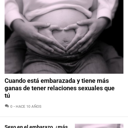
Cuando está embarazada y tiene más
ganas de tener relaciones sexuales que
tú
COMENTARIOS
0
HACE 10 AÑOS
Sexo en el embarazo, ¿más