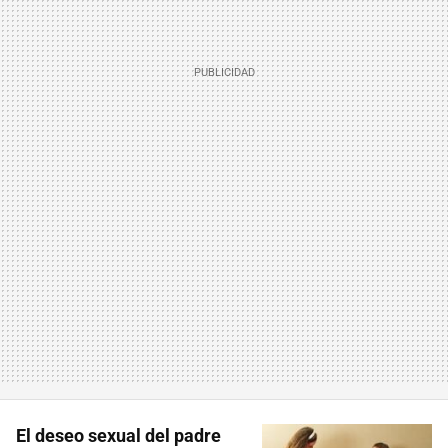
El deseo sexual del padre