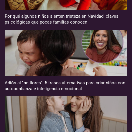
Por qué algunos niños sienten tristeza en Navidad: claves
psicológicas que pocas familias conocen
Adiós al "no llores": 5 frases alternativas para criar niños con
autoconfianza e inteligencia emocional