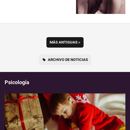
MÁS ANTIGUAS
»
ARCHIVO DE NOTICIAS
Psicología