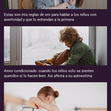
Estas son mis reglas de oro para hablar a los niños con
asertividad y que lo entiendan a la primera
Amor condicionado: cuando los niños solo se sienten
queridos si lo hacen bien. Así afecta a su autoestima