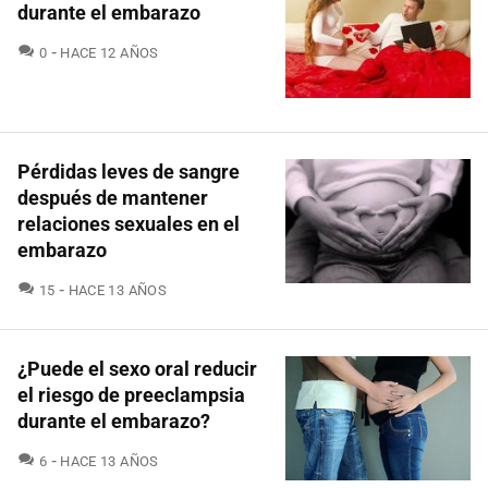
durante el embarazo
COMENTARIOS
0
HACE 12 AÑOS
Pérdidas leves de sangre
después de mantener
relaciones sexuales en el
embarazo
COMENTARIOS
15
HACE 13 AÑOS
¿Puede el sexo oral reducir
el riesgo de preeclampsia
durante el embarazo?
COMENTARIOS
6
HACE 13 AÑOS