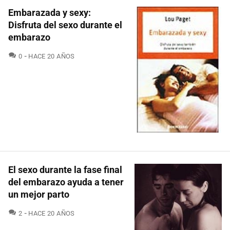
Embarazada y sexy:
Disfruta del sexo durante el
embarazo
COMENTARIOS
0
HACE 20 AÑOS
El sexo durante la fase final
del embarazo ayuda a tener
un mejor parto
COMENTARIOS
2
HACE 20 AÑOS