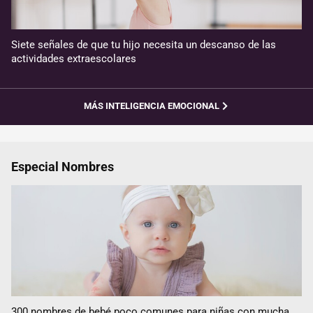
Siete señales de que tu hijo necesita un descanso de las
actividades extraescolares
MÁS INTELIGENCIA EMOCIONAL
Especial Nombres
300 nombres de bebé poco comunes para niñas con mucha