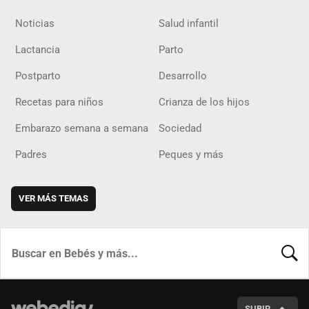
Noticias
Salud infantil
Lactancia
Parto
Postparto
Desarrollo
Recetas para niños
Crianza de los hijos
Embarazo semana a semana
Sociedad
Padres
Peques y más
VER MÁS TEMAS
BUSCA
SUBIR