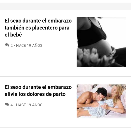
El sexo durante el embarazo
también es placentero para
el bebé
COMENTARIOS
2
HACE 19 AÑOS
El sexo durante el embarazo
alivia los dolores de parto
COMENTARIOS
4
HACE 19 AÑOS