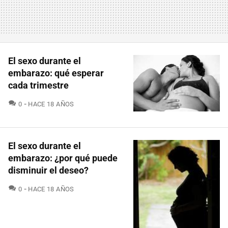
El sexo durante el
embarazo: qué esperar
cada trimestre
COMENTARIOS
0
HACE 18 AÑOS
El sexo durante el
embarazo: ¿por qué puede
disminuir el deseo?
COMENTARIOS
0
HACE 18 AÑOS