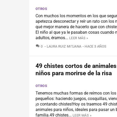
OTROS
Con muchos los momentos en los que segu
apetezca desconectar y reír un rato con los 
qué mejor manera de hacerlo que con chiste
El niño al que ya le pasaban cosas cuando n
adultos, éramos...
LEER MÁS »
COMENTARIOS
0
LAURA RUIZ MITJANA
HACE 3 AÑOS
49 chistes cortos de animales
niños para morirse de la risa
OTROS
Tenemos muchas formas de reírnos con lo
pequeños: haciendo juegos, cosquillas, viend
¡o contando chistes!Hoy os traemos 49 chist
animales para niños, ideales para pasar un 
familia.49 chistes...
LEER MÁS »