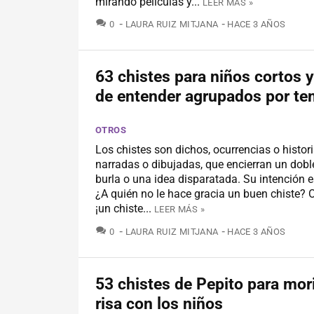
mirando películas y...
LEER MÁS »
COMENTARIOS
0
LAURA RUIZ MITJANA
HACE 3 AÑOS
63 chistes para niños cortos y
de entender agrupados por te
OTROS
Los chistes son dichos, ocurrencias o histori
narradas o dibujadas, que encierran un dobl
burla o una idea disparatada. Su intención es
¿A quién no le hace gracia un buen chiste? 
¡un chiste...
LEER MÁS »
COMENTARIOS
0
LAURA RUIZ MITJANA
HACE 3 AÑOS
53 chistes de Pepito para mor
risa con los niños