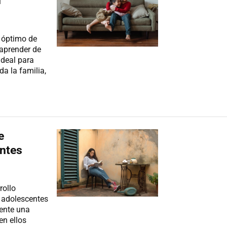
d
o óptimo de
 aprender de
ideal para
a la familia,
e
entes
rollo
, adolescentes
mente una
en ellos