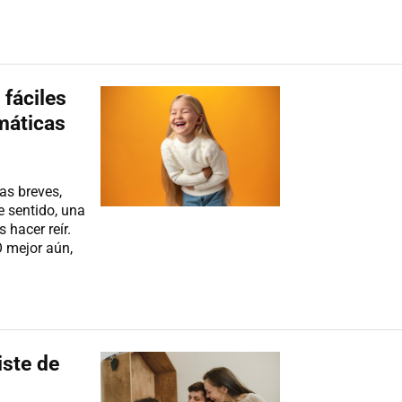
 fáciles
máticas
as breves,
e sentido, una
 hacer reír.
O mejor aún,
iste de