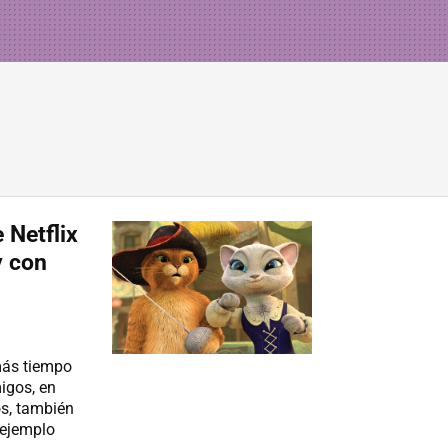
 Netflix
y con
 más tiempo
migos, en
s, también
 ejemplo