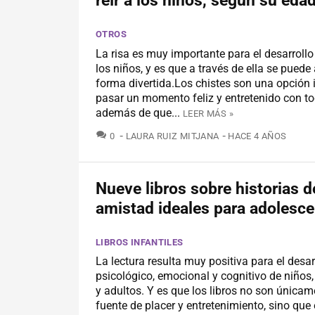
reír a los niños, según su eda
OTROS
La risa es muy importante para el desarroll
los niños, y es que a través de ella se puede
forma divertida.Los chistes son una opción 
pasar un momento feliz y entretenido con tod
además de que...
LEER MÁS »
COMENTARIOS
0
LAURA RUIZ MITJANA
HACE 4 AÑOS
Nueve libros sobre historias d
amistad ideales para adolesc
LIBROS INFANTILES
La lectura resulta muy positiva para el desar
psicológico, emocional y cognitivo de niños
y adultos. Y es que los libros no son única
fuente de placer y entretenimiento, sino que 