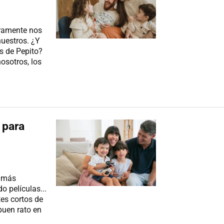
ramente nos
nuestros. ¿Y
s de Pepito?
osotros, los
 para
s más
o películas...
es cortos de
buen rato en