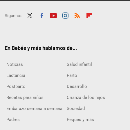
Síguenos
Twit
Fac
Yout
Inst
RSS
Flip
ter
ebo
ube
agra
boar
ok
m
d
En Bebés y más hablamos de...
Noticias
Salud infantil
Lactancia
Parto
Postparto
Desarrollo
Recetas para niños
Crianza de los hijos
Embarazo semana a semana
Sociedad
Padres
Peques y más