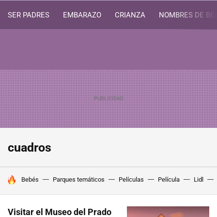
SER PADRES
EMBARAZO
CRIANZA
NOMBRES DE BE
cuadros
HOY SE HABLA DE
Bebés
Parques temáticos
Películas
Película
Lidl
Visitar el Museo del Prado