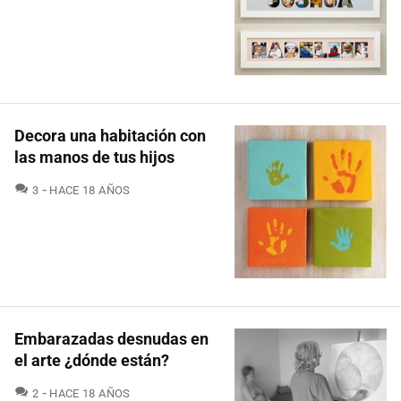
Decora una habitación con
las manos de tus hijos
COMENTARIOS
3
HACE 18 AÑOS
Embarazadas desnudas en
el arte ¿dónde están?
COMENTARIOS
2
HACE 18 AÑOS