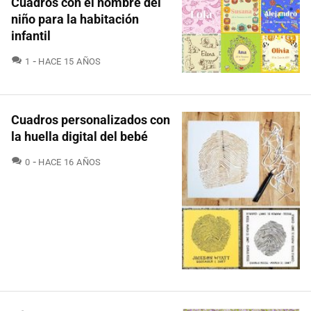
Cuadros con el nombre del
niño para la habitación
infantil
COMENTARIOS
1
HACE 15 AÑOS
Cuadros personalizados con
la huella digital del bebé
COMENTARIOS
0
HACE 16 AÑOS