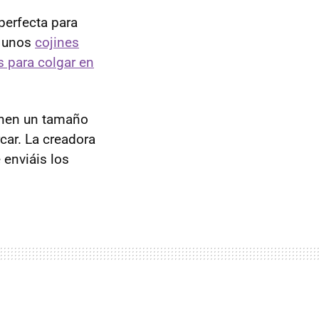
perfecta para
n unos
cojines
 para colgar en
enen un tamaño
ar. La creadora
enviáis los