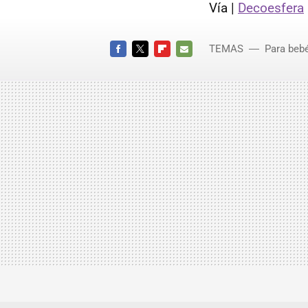
Vía |
Decoesfera
TEMAS
Para bebé
personal
FACEBOOK
TWITTER
FLIPBOARD
E-
MAIL