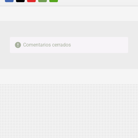
FACEBOOK
TWITTER
FLIPBOARD
E-
WHATSAPP
MAIL
Comentarios cerrados