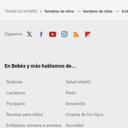
TEMAS DE INTERÉS
Nombres de niños
Nombres de niñas
Emb
Síguenos
Twit
Fac
Yout
Inst
RSS
Flip
ter
ebo
ube
agra
boar
ok
m
d
En Bebés y más hablamos de...
Noticias
Salud infantil
Lactancia
Parto
Postparto
Desarrollo
Recetas para niños
Crianza de los hijos
Embarazo semana a semana
Sociedad