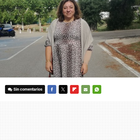
Sin comentarios
FACEBOOK
TWITTER
FLIPBOARD
E-
WHATSAPP
MAIL