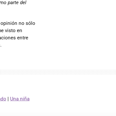
omo parte del
 opinión no sólo
he visto en
aciones entre
.
ado
|
Una niña