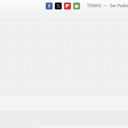
TEMAS
Ser Padr
FACEBOOK
TWITTER
FLIPBOARD
E-
MAIL