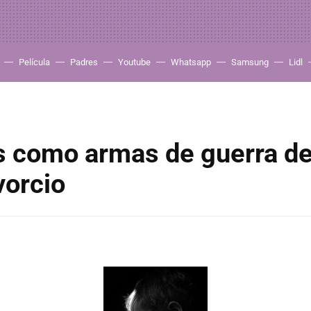
Película
Padres
Youtube
Whatsapp
Samsung
Lidl
os como armas de guerra d
vorcio