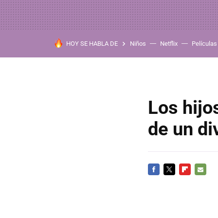
HOY SE HABLA DE
Niños
Netflix
Películas
Los hij
de un di
FACEBOOK
TWITTER
FLIPBOARD
E-
MAIL