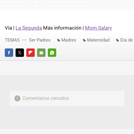
Vía |
La Segunda
Más información |
Mom.Salary
TEMAS
Ser Padres
Madres
Maternidad
Día de
FACEBOOK
TWITTER
FLIPBOARD
E-
WHATSAPP
MAIL
Comentarios cerrados