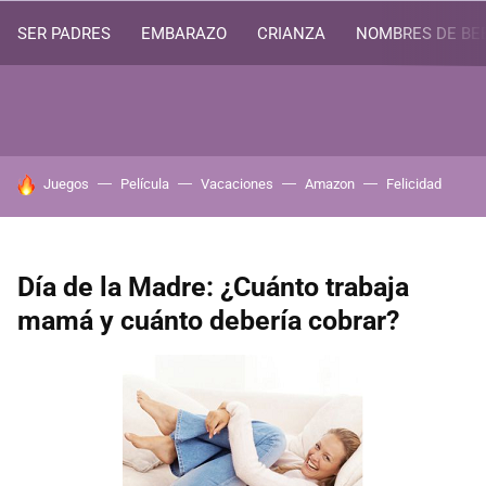
SER PADRES
EMBARAZO
CRIANZA
NOMBRES DE BE
HOY SE HABLA DE
Juegos
Película
Vacaciones
Amazon
Felicidad
Día de la Madre: ¿Cuánto trabaja
mamá y cuánto debería cobrar?