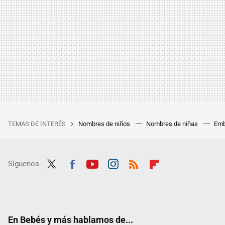
TEMAS DE INTERÉS
Nombres de niños
Nombres de niñas
Emb
Síguenos
Twit
Fac
Yout
Inst
RSS
Flip
ter
ebo
ube
agra
boar
ok
m
d
En Bebés y más hablamos de...