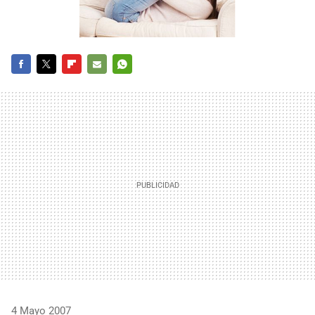
FACEBOOK
TWITTER
FLIPBOARD
E-
WHATSAPP
MAIL
4 Mayo 2007