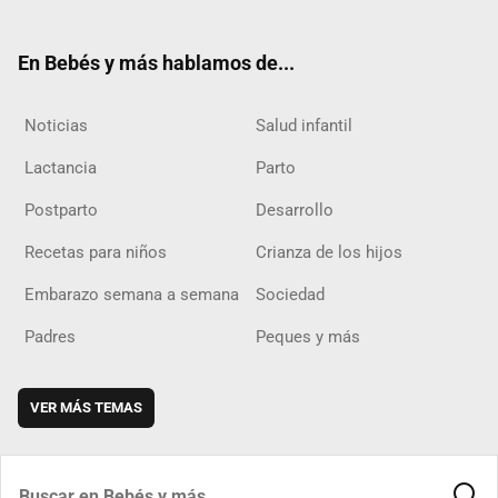
ter
ebo
ube
agra
boar
ok
m
d
En Bebés y más hablamos de...
Noticias
Salud infantil
Lactancia
Parto
Postparto
Desarrollo
Recetas para niños
Crianza de los hijos
Embarazo semana a semana
Sociedad
Padres
Peques y más
VER MÁS TEMAS