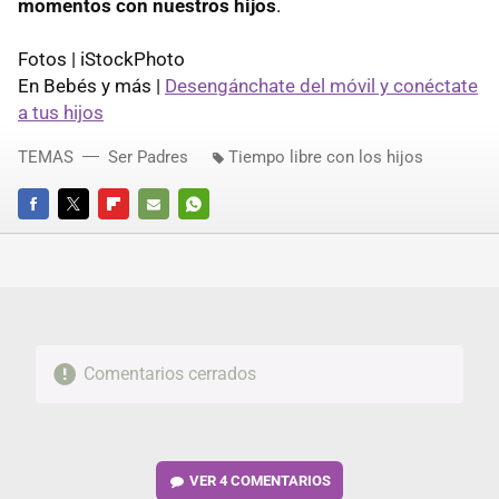
momentos con nuestros hijos
.
Fotos | iStockPhoto
En Bebés y más |
Desengánchate del móvil y conéctate
a tus hijos
TEMAS
Ser Padres
Tiempo libre con los hijos
FACEBOOK
TWITTER
FLIPBOARD
E-
WHATSAPP
MAIL
Comentarios cerrados
VER
4 COMENTARIOS