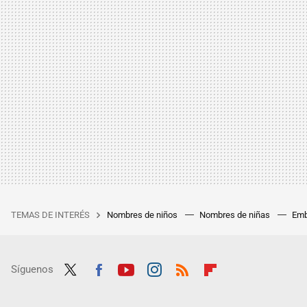
TEMAS DE INTERÉS
Nombres de niños
Nombres de niñas
Emb
Síguenos
Twit
Fac
Yout
Inst
RSS
Flip