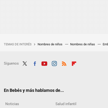
TEMAS DE INTERÉS
Nombres de niños
Nombres de niñas
Emb
Síguenos
Twit
Fac
Yout
Inst
RSS
Flip
ter
ebo
ube
agra
boar
ok
m
d
En Bebés y más hablamos de...
Noticias
Salud infantil