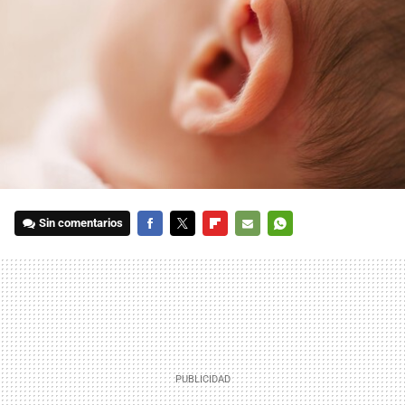
Sin comentarios
FACEBOOK
TWITTER
FLIPBOARD
E-
WHATSAPP
MAIL