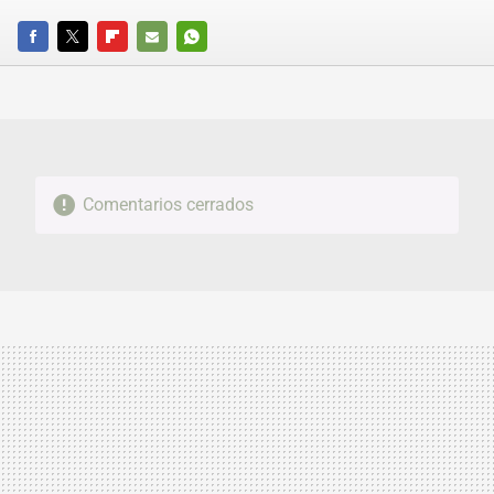
FACEBOOK
TWITTER
FLIPBOARD
E-
WHATSAPP
MAIL
Comentarios cerrados