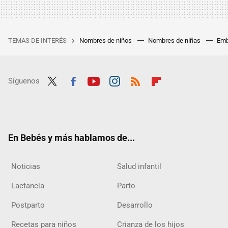
TEMAS DE INTERÉS
Nombres de niños
Nombres de niñas
Emb
Síguenos
Twit
Fac
Yout
Inst
RSS
Flip
ter
ebo
ube
agra
boar
ok
m
d
En Bebés y más hablamos de...
Noticias
Salud infantil
Lactancia
Parto
Postparto
Desarrollo
Recetas para niños
Crianza de los hijos