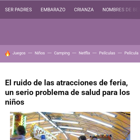
SER PADRES
EMBARAZO
CRIANZA
NOMBRES DE BE
HOY SE HABLA DE
Juegos
Niños
Camping
Netflix
Películas
Película
El ruido de las atracciones de feria,
un serio problema de salud para los
niños