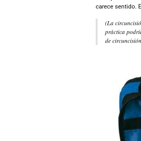
carece sentido. 
(La circuncisi
práctica podrí
de circuncisión