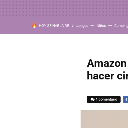
HOY SE HABLA DE
Juegos
Niños
Campin
Amazon r
hacer ci
1 comentario
FA