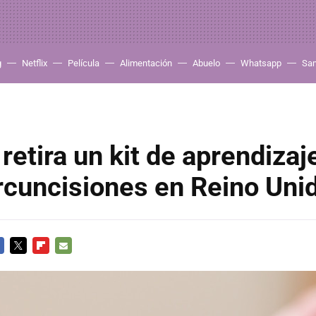
g
Netflix
Película
Alimentación
Abuelo
Whatsapp
Sa
etira un kit de aprendizaj
rcuncisiones en Reino Uni
CEBOOK
TWITTER
FLIPBOARD
E-
MAIL