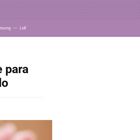
msung
Lidl
e para
do