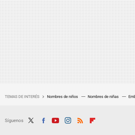
TEMAS DE INTERÉS
Nombres de niños
Nombres de niñas
Emb
Síguenos
Twit
Fac
Yout
Inst
RSS
Flip