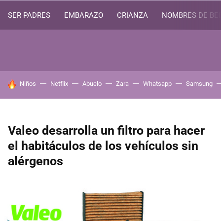
SER PADRES
EMBARAZO
CRIANZA
NOMBRES DE BE
HOY SE HABLA DE
Niños
Netflix
Abuelo
Zara
Whatsapp
Samsung
Valeo desarrolla un filtro para hacer
el habitáculos de los vehículos sin
alérgenos