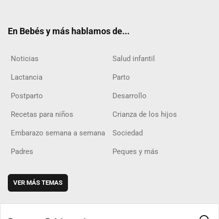
ter
ebo
ube
agra
boar
ok
m
d
En Bebés y más hablamos de...
Noticias
Salud infantil
Lactancia
Parto
Postparto
Desarrollo
Recetas para niños
Crianza de los hijos
Embarazo semana a semana
Sociedad
Padres
Peques y más
VER MÁS TEMAS