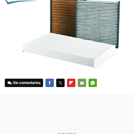
Sin comentarios
FACEBOOK
TWITTER
FLIPBOARD
E-
WHATSAPP
MAIL