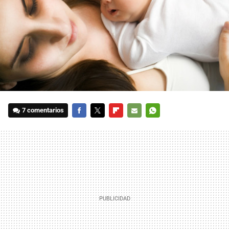
7 comentarios
FACEBOOK
TWITTER
FLIPBOARD
E-
WHATSAPP
MAIL