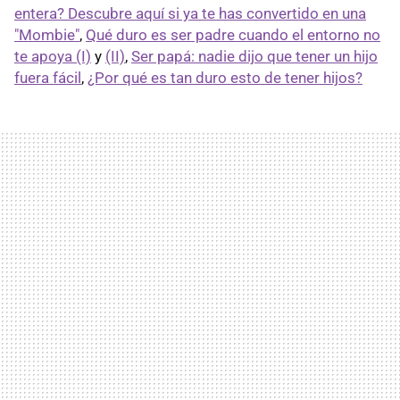
entera? Descubre aquí si ya te has convertido en una
"Mombie"
,
Qué duro es ser padre cuando el entorno no
te apoya (I)
y
(II)
,
Ser papá: nadie dijo que tener un hijo
fuera fácil
,
¿Por qué es tan duro esto de tener hijos?