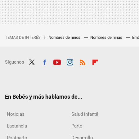
TEMAS DE INTERÉS
Nombres de niños
Nombres de niñas
Emb
Síguenos
Twit
Fac
Yout
Inst
RSS
Flip
ter
ebo
ube
agra
boar
ok
m
d
En Bebés y más hablamos de...
Noticias
Salud infantil
Lactancia
Parto
Postparto
Desarrollo