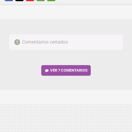
FACEBOOK
TWITTER
FLIPBOARD
E-
WHATSAPP
MAIL
Comentarios cerrados
VER
7 COMENTARIOS