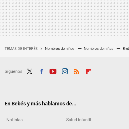
TEMAS DE INTERÉS
Nombres de niños
Nombres de niñas
Emb
Síguenos
Twit
Fac
Yout
Inst
RSS
Flip
ter
ebo
ube
agra
boar
ok
m
d
En Bebés y más hablamos de...
Noticias
Salud infantil