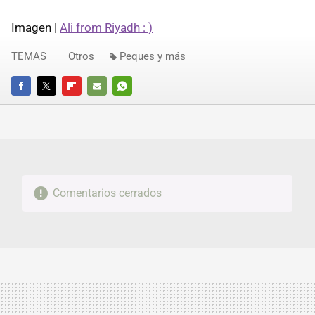
Imagen |
Ali from Riyadh : )
TEMAS
Otros
Peques y más
FACEBOOK
TWITTER
FLIPBOARD
E-
WHATSAPP
MAIL
Comentarios cerrados