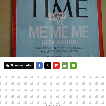
Sin comentarios
FACEBOOK
TWITTER
FLIPBOARD
E-
WHATSAPP
MAIL