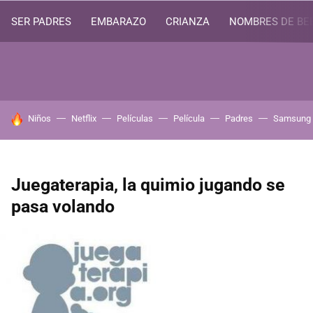
SER PADRES
EMBARAZO
CRIANZA
NOMBRES DE BE
HOY SE HABLA DE
Niños
Netflix
Películas
Película
Padres
Samsung
Juegaterapia, la quimio jugando se
pasa volando