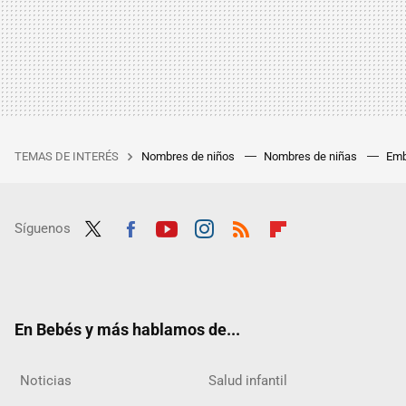
TEMAS DE INTERÉS
Nombres de niños
Nombres de niñas
Emb
Síguenos
Twit
Fac
Yout
Inst
RSS
Flip
ter
ebo
ube
agra
boar
ok
m
d
En Bebés y más hablamos de...
Noticias
Salud infantil