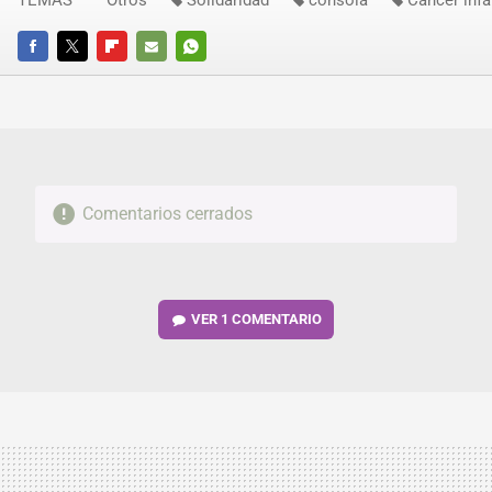
TEMAS
Otros
Solidaridad
consola
Cáncer infa
FACEBOOK
TWITTER
FLIPBOARD
E-
WHATSAPP
MAIL
Comentarios cerrados
VER
1 COMENTARIO