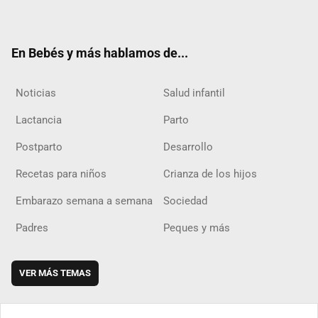
ter
ebo
ube
agra
boar
ok
m
d
En Bebés y más hablamos de...
Noticias
Salud infantil
Lactancia
Parto
Postparto
Desarrollo
Recetas para niños
Crianza de los hijos
Embarazo semana a semana
Sociedad
Padres
Peques y más
VER MÁS TEMAS