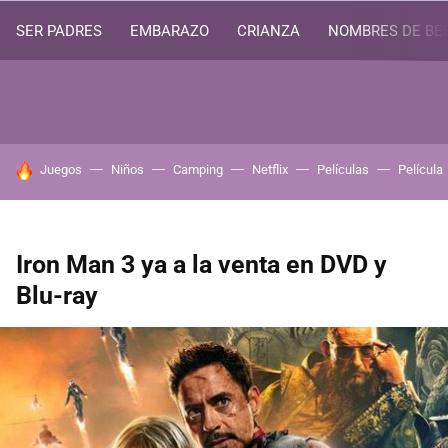
SER PADRES
EMBARAZO
CRIANZA
NOMBRES DE BE
HOY SE HABLA DE
Juegos
Niños
Camping
Netflix
Películas
Película
Iron Man 3 ya a la venta en DVD y
Blu-ray