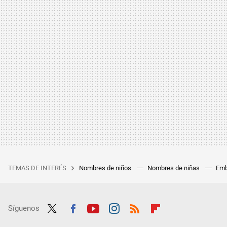
TEMAS DE INTERÉS
Nombres de niños
Nombres de niñas
Emb
Síguenos
Twit
Fac
Yout
Inst
RSS
Flip