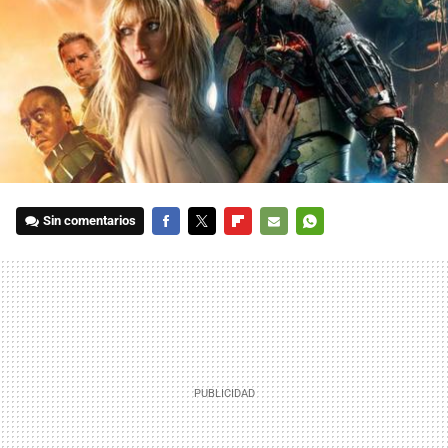
Sin comentarios
FACEBOOK
TWITTER
FLIPBOARD
E-
WHATSAPP
MAIL