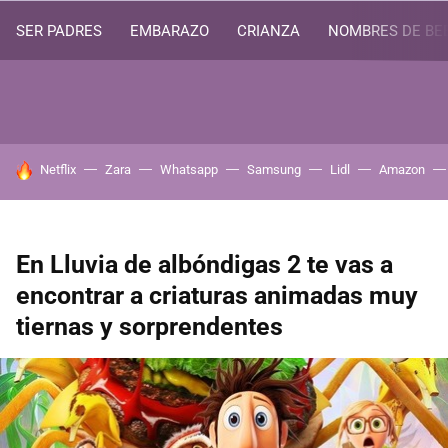
SER PADRES
EMBARAZO
CRIANZA
NOMBRES DE BE
HOY SE HABLA DE
Netflix
Zara
Whatsapp
Samsung
Lidl
Amazon
En Lluvia de albóndigas 2 te vas a
encontrar a criaturas animadas muy
tiernas y sorprendentes