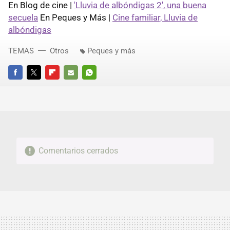
En Blog de cine |
'Lluvia de albóndigas 2', una buena
secuela
En Peques y Más |
Cine familiar, Lluvia de
albóndigas
TEMAS
Otros
Peques y más
FACEBOOK
TWITTER
FLIPBOARD
E-
WHATSAPP
MAIL
Comentarios cerrados