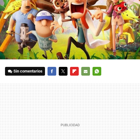
Sin comentarios
FACEBOOK
TWITTER
FLIPBOARD
E-
WHATSAPP
MAIL