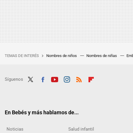
TEMAS DE INTERÉS
Nombres de niños
Nombres de niñas
Emb
Síguenos
Twit
Fac
Yout
Inst
RSS
Flip
ter
ebo
ube
agra
boar
ok
m
d
En Bebés y más hablamos de...
Noticias
Salud infantil