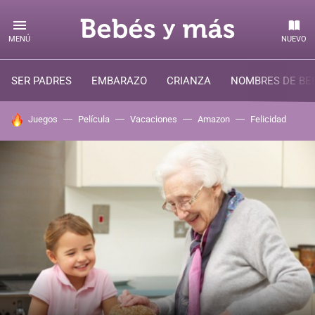
MENÚ
NUEVO
SER PADRES
EMBARAZO
CRIANZA
NOMBRES DE BE
HOY SE HABLA DE
Juegos
Película
Vacaciones
Amazon
Felicidad