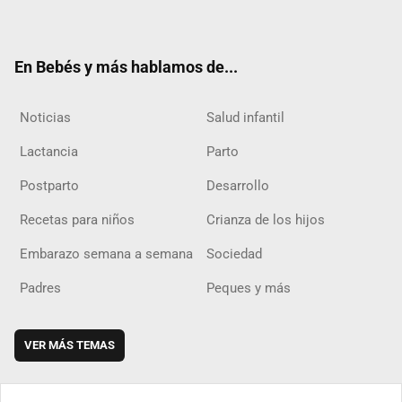
ter
ebo
ube
agra
boar
ok
m
d
En Bebés y más hablamos de...
Noticias
Salud infantil
Lactancia
Parto
Postparto
Desarrollo
Recetas para niños
Crianza de los hijos
Embarazo semana a semana
Sociedad
Padres
Peques y más
VER MÁS TEMAS