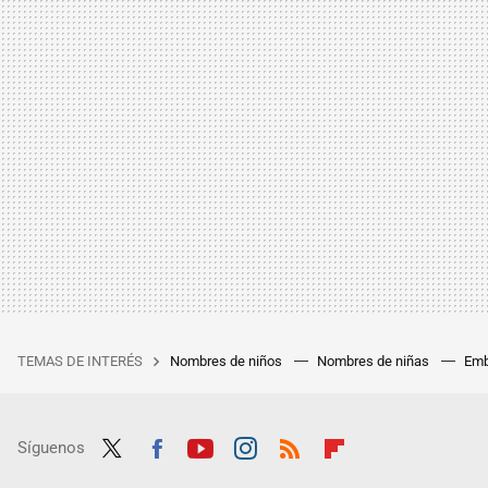
TEMAS DE INTERÉS
Nombres de niños
Nombres de niñas
Emb
Síguenos
Twit
Fac
Yout
Inst
RSS
Flip