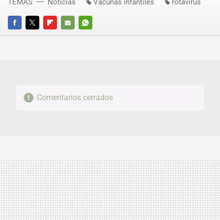
TEMAS
Noticias
Vacunas infantiles
rotavirus
FACEBOOK
TWITTER
FLIPBOARD
E-
WHATSAPP
MAIL
Comentarios cerrados