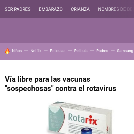
SER PADRES
EMBARAZO
CRIANZA
NOMBRES DE BE
HOY SE HABLA DE
Niños
Netflix
Películas
Película
Padres
Samsung
Vía libre para las vacunas
"sospechosas" contra el rotavirus