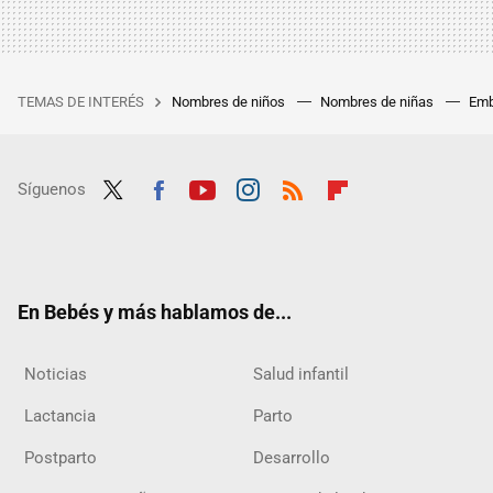
TEMAS DE INTERÉS
Nombres de niños
Nombres de niñas
Emb
Síguenos
Twit
Fac
Yout
Inst
RSS
Flip
ter
ebo
ube
agra
boar
ok
m
d
En Bebés y más hablamos de...
Noticias
Salud infantil
Lactancia
Parto
Postparto
Desarrollo