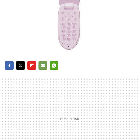
FACEBOOK
TWITTER
FLIPBOARD
E-
WHATSAPP
MAIL