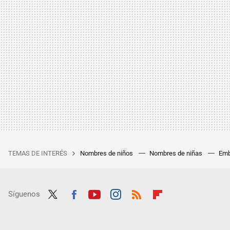
TEMAS DE INTERÉS
Nombres de niños
Nombres de niñas
Emb
Síguenos
Twit
Fac
Yout
Inst
RSS
Flip
ter
ebo
ube
agra
boar