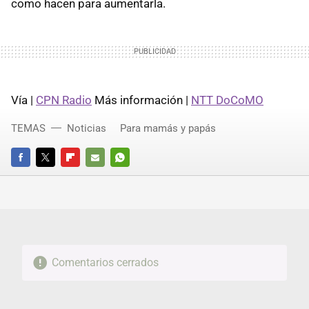
como hacen para aumentarla.
Vía |
CPN Radio
Más información |
NTT DoCoMO
TEMAS
Noticias
Para mamás y papás
FACEBOOK
TWITTER
FLIPBOARD
E-
WHATSAPP
MAIL
Comentarios cerrados