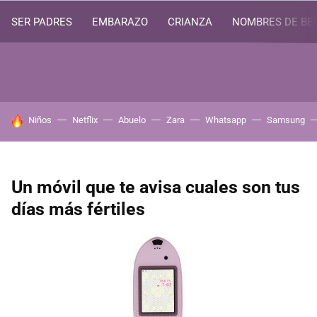
SER PADRES
EMBARAZO
CRIANZA
NOMBRES DE BE
HOY SE HABLA DE
Niños
Netflix
Abuelo
Zara
Whatsapp
Samsung
Un móvil que te avisa cuales son tus
días más fértiles