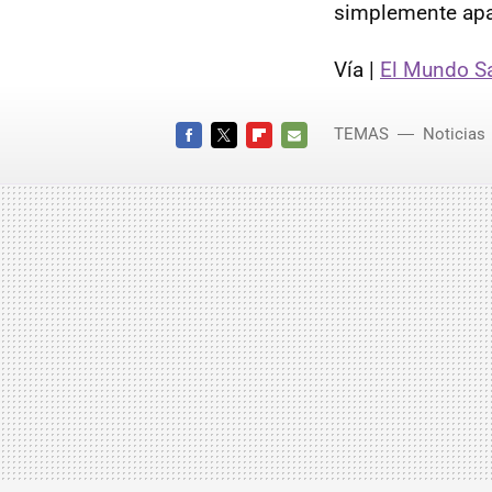
simplemente apag
Vía |
El Mundo S
TEMAS
Noticias
FACEBOOK
TWITTER
FLIPBOARD
E-
MAIL