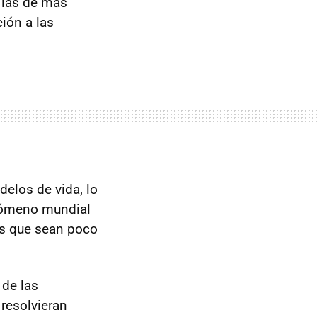
 las de más
ción a las
delos de vida, lo
enómeno mundial
es que sean poco
 de las
resolvieran