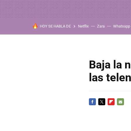
HOY SE HABLA DE
Netflix
Zara
Whatsapp
Baja la 
las tele
FACEBOOK
TWITTER
FLIPBOARD
E-
MAIL