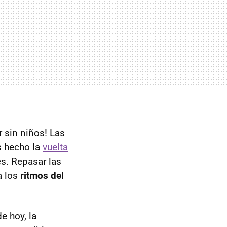
r sin niños! Las
s hecho la
vuelta
s. Repasar las
a los
ritmos del
e hoy, la