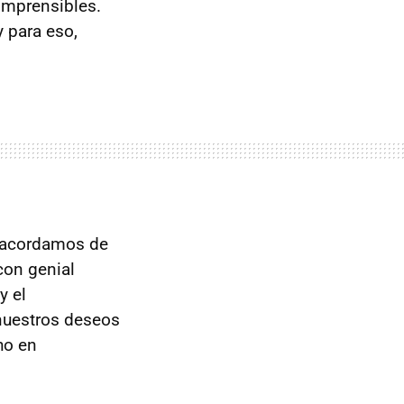
comprensibles.
 para eso,
 acordamos de
con genial
 y el
uestros deseos
ho en