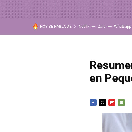
HOY SE HABLA DE
Netflix
Zara
Whatsapp
Resumen 
en Pequ
FACEBOOK
TWITTER
FLIPBOARD
E-
MAIL