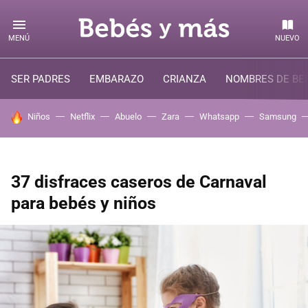
MENÚ
NUEVO
SER PADRES
EMBARAZO
CRIANZA
NOMBRES DE BE
HOY SE HABLA DE
Niños
Netflix
Abuelo
Zara
Whatsapp
Samsung
37 disfraces caseros de Carnaval
para bebés y niños