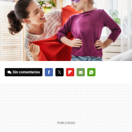
Sin comentarios
FACEBOOK
TWITTER
FLIPBOARD
E-
WHATSAPP
MAIL