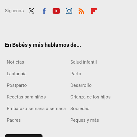
Síguenos
Twit
Fac
Yout
Inst
RSS
Flip
ter
ebo
ube
agra
boar
ok
m
d
En Bebés y más hablamos de...
Noticias
Salud infantil
Lactancia
Parto
Postparto
Desarrollo
Recetas para niños
Crianza de los hijos
Embarazo semana a semana
Sociedad
Padres
Peques y más