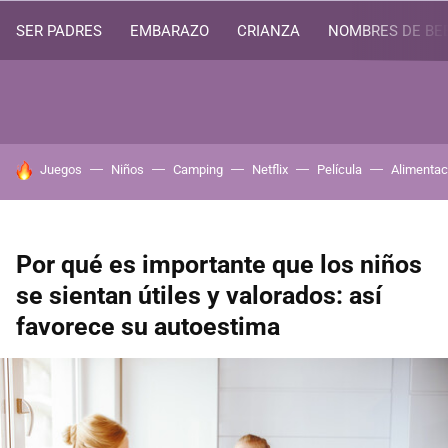
SER PADRES
EMBARAZO
CRIANZA
NOMBRES DE BE
HOY SE HABLA DE
Juegos
Niños
Camping
Netflix
Película
Alimentac
Por qué es importante que los niños
se sientan útiles y valorados: así
favorece su autoestima