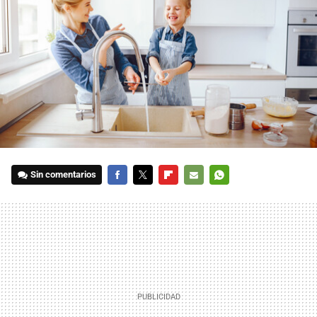
Sin comentarios
FACEBOOK
TWITTER
FLIPBOARD
E-
WHATSAPP
MAIL