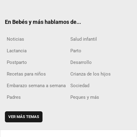
ter
ebo
ube
agra
boar
ok
m
d
En Bebés y más hablamos de...
Noticias
Salud infantil
Lactancia
Parto
Postparto
Desarrollo
Recetas para niños
Crianza de los hijos
Embarazo semana a semana
Sociedad
Padres
Peques y más
VER MÁS TEMAS