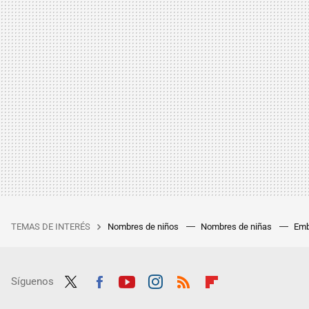
TEMAS DE INTERÉS
Nombres de niños
Nombres de niñas
Emb
Síguenos
Twit
Fac
Yout
Inst
RSS
Flip