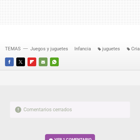
TEMAS
Juegos y juguetes
Infancia
juguetes
Cria
FACEBOOK
TWITTER
FLIPBOARD
E-
WHATSAPP
MAIL
Comentarios cerrados
VER
1 COMENTARIO