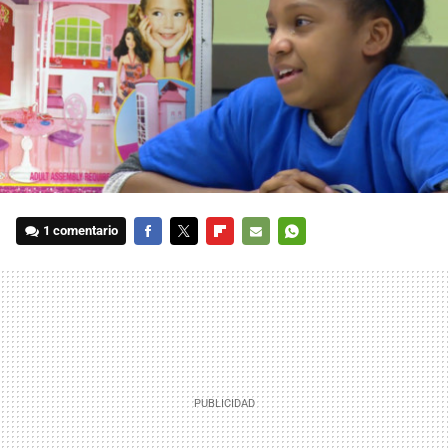
1 comentario
FACEBOOK
TWITTER
FLIPBOARD
E-
WHATSAPP
MAIL