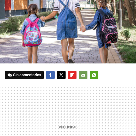
Sin comentarios
FACEBOOK
TWITTER
FLIPBOARD
E-
WHATSAPP
MAIL