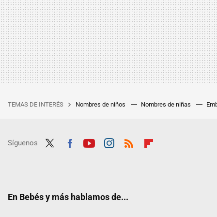
TEMAS DE INTERÉS
Nombres de niños
Nombres de niñas
Emb
Síguenos
Twit
Fac
Yout
Inst
RSS
Flip
ter
ebo
ube
agra
boar
ok
m
d
En Bebés y más hablamos de...