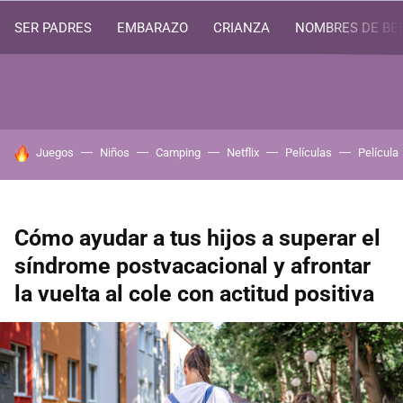
SER PADRES
EMBARAZO
CRIANZA
NOMBRES DE BE
HOY SE HABLA DE
Juegos
Niños
Camping
Netflix
Películas
Película
Cómo ayudar a tus hijos a superar el
síndrome postvacacional y afrontar
la vuelta al cole con actitud positiva